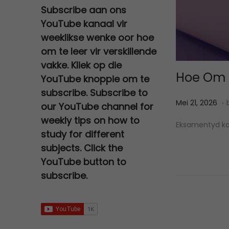
a
t
0
e
i
Subscribe aan ons
0
,
s
R
l
p
.
w
s
YouTube kanaal vir
0
0
:
2
p
r
a
:
,
0
weeklikse wenke oor hoe
R
7
r
i
s
R
0
.
om te leer vir verskillende
3
0
i
c
:
6
0
vakke. Kliek op die
0
,
c
e
Hoe Om 
R
7
.
YouTube knoppie om te
0
0
e
i
1
9
subscribe. Subscribe to
,
0
w
s
.
2
,
P
M
Mei 21, 2026
0
.
our YouTube channel for
a
:
0
0
o
e
0
weekly tips on how to
s
R
Eksamentyd kan
0
0
s
i
.
study for different
:
9
,
.
t
2
subjects. Click the
R
5
0
e
1
YouTube button to
2
,
0
d
,
subscribe.
5
0
.
o
2
0
0
n
0
,
.
0
2