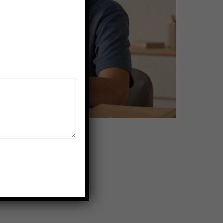
an ons lewe te word….