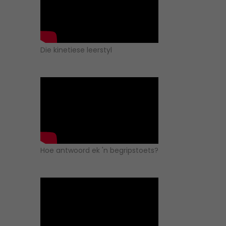
Die kinetiese leerstyl
Hoe antwoord ek 'n begripstoets?