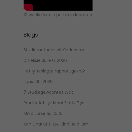
10 wenke vir die perfekte leerarea
Blogs
Studiemetodes vir Kinders met
Disleksie
Julie 6, 2026
Het jy ‘n slegte rapport gekry?
Junie 30, 2026
7 Studiegewoontes Wat
Produktief Lyk Maar Eintlik Tyd
Mors
Junie 18, 2026
Kan ChatGPT Jou Kind Help Om