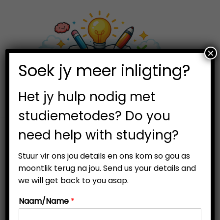
×
0
Soek jy meer inligting?
S
S
k
k
i
i
Het jy hulp nodig met
p
p
studiemetodes? Do you
t
t
need help with studying?
o
o
n
c
Stuur vir ons jou details en ons kom so gou as
a
o
moontlik terug na jou. Send us your details and
v
n
we will get back to you asap.
i
t
Naam/Name
*
g
e
a
n