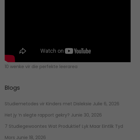
10 wenke vir die perfekte leerarea
Blogs
Studiemetodes vir Kinders met Disleksie
Julie 6, 2026
Het jy ‘n slegte rapport gekry?
Junie 30, 2026
7 Studiegewoontes Wat Produktief Lyk Maar Eintlik Tyd
Mors
Junie 18, 2026