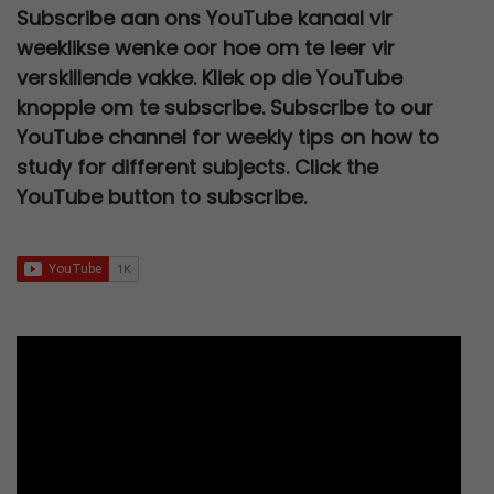
.
a
t
w
s
0
0
Subscribe aan ons YouTube kanaal vir
R
5
c
e
l
p
a
:
,
0
weeklikse wenke oor hoe om te leer vir
2
0
e
i
p
r
s
R
0
.
verskillende vakke. Kliek op die YouTube
0
,
w
s
r
i
:
2
0
knoppie om te subscribe. Subscribe to our
0
0
a
:
i
c
R
7
.
YouTube channel for weekly tips on how to
,
0
s
R
c
e
3
0
study for different subjects. Click the
0
.
:
6
e
i
0
,
YouTube button to subscribe.
0
R
7
w
s
0
0
.
1
9
a
:
,
0
2
,
s
R
0
.
0
0
:
9
0
0
0
R
5
.
,
.
2
,
0
5
0
0
0
0
.
,
.
0
0