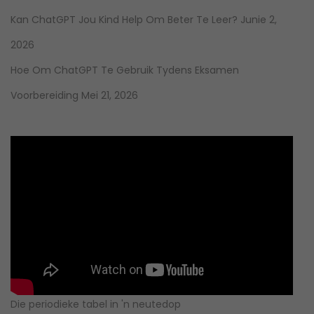
Kan ChatGPT Jou Kind Help Om Beter Te Leer?
Junie 2,
2026
Hoe Om ChatGPT Te Gebruik Tydens Eksamen
Voorbereiding
Mei 21, 2026
Die periodieke tabel in 'n neutedop