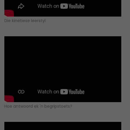
Die kinetiese leerstyl
Hoe antwoord ek 'n begripstoets?