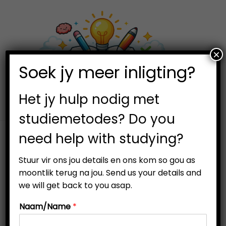
×
0
Soek jy meer inligting?
S
S
k
k
i
i
Het jy hulp nodig met
p
p
studiemetodes? Do you
t
t
need help with studying?
o
o
n
c
Stuur vir ons jou details en ons kom so gou as
a
o
moontlik terug na jou. Send us your details and
v
n
we will get back to you asap.
i
t
Naam/Name
*
g
e
a
n