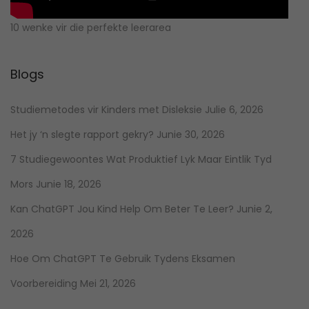
10 wenke vir die perfekte leerarea
Blogs
Studiemetodes vir Kinders met Disleksie
Julie 6, 2026
Het jy ‘n slegte rapport gekry?
Junie 30, 2026
7 Studiegewoontes Wat Produktief Lyk Maar Eintlik Tyd
Mors
Junie 18, 2026
Kan ChatGPT Jou Kind Help Om Beter Te Leer?
Junie 2,
2026
Hoe Om ChatGPT Te Gebruik Tydens Eksamen
Voorbereiding
Mei 21, 2026