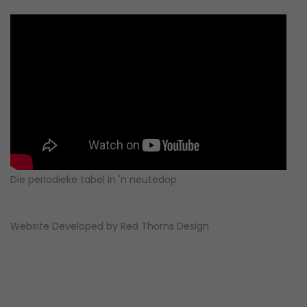
Die periodieke tabel in 'n neutedop
Website Developed by
Red Thorns Design