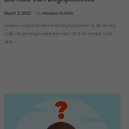
.
P
M
Maart 3, 2022
by
Mariana Sutton
o
e
Hoekom sukkel kinders met begripstoetse? Is dit omdat
s
i
hulle nie genoeg boeke lees nie? Of is dit omdat hulle
t
2
dink…
e
2
d
,
o
2
n
0
2
3