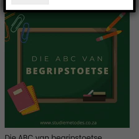
3
Die ABC van begripstoetse