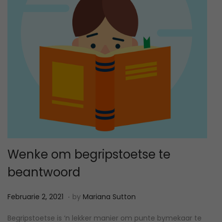
Wenke om begripstoetse te
beantwoord
.
P
A
Februarie 2, 2021
by
Mariana Sutton
o
p
Begripstoetse is ‘n lekker manier om punte bymekaar te