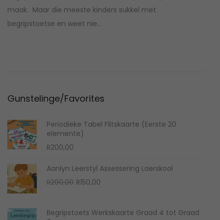
s
r
maak. Maar die meeste kinders sukkel met
t
i
begripstoetse en weet nie…
e
l
d
1
o
2
n
,
2
Gunstelinge/Favorites
0
2
Periodieke Tabel Flitskaarte (Eerste 20
2
elemente)
R
200,00
Aanlyn Leerstyl Assessering Laerskool
O
C
R
200,00
R
150,00
r
u
i
r
Begripstoets Werkskaarte Graad 4 tot Graad