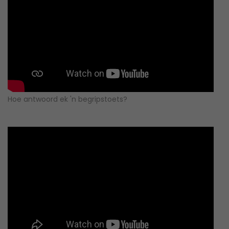
Hoe antwoord ek 'n begripstoets?