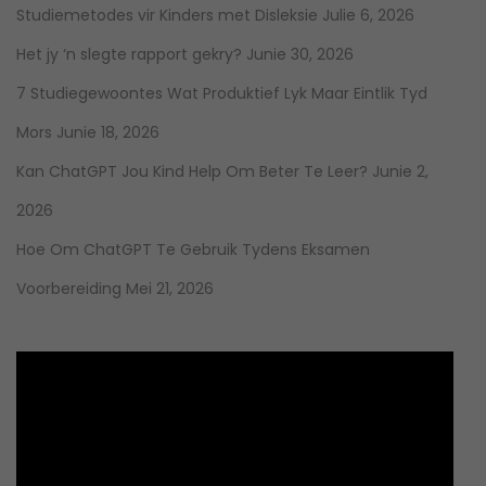
Studiemetodes vir Kinders met Disleksie
Julie 6, 2026
Het jy ‘n slegte rapport gekry?
Junie 30, 2026
7 Studiegewoontes Wat Produktief Lyk Maar Eintlik Tyd
Mors
Junie 18, 2026
Kan ChatGPT Jou Kind Help Om Beter Te Leer?
Junie 2,
2026
Hoe Om ChatGPT Te Gebruik Tydens Eksamen
Voorbereiding
Mei 21, 2026