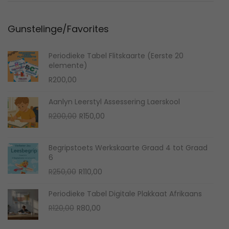
n
0
Gunstelinge/Favorites
2
6
Periodieke Tabel Flitskaarte (Eerste 20
elemente)
R
200,00
Aanlyn Leerstyl Assessering Laerskool
O
C
R
200,00
R
150,00
r
u
i
r
Begripstoets Werkskaarte Graad 4 tot Graad
g
r
6
i
e
O
C
R
250,00
R
110,00
n
n
r
u
Periodieke Tabel Digitale Plakkaat Afrikaans
a
t
i
r
O
C
R
120,00
R
80,00
l
p
g
r
r
u
p
r
i
e