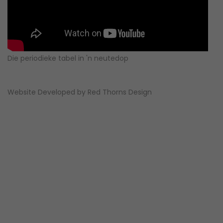
Die periodieke tabel in 'n neutedop
Website Developed by
Red Thorns Design