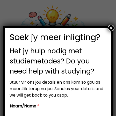
×
0
Soek jy meer inligting?
S
S
k
k
i
i
Het jy hulp nodig met
p
p
studiemetodes? Do you
t
t
need help with studying?
o
o
n
c
Stuur vir ons jou details en ons kom so gou as
a
o
moontlik terug na jou. Send us your details and
v
n
we will get back to you asap.
i
t
Naam/Name
*
g
e
a
n