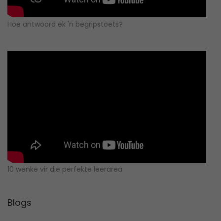
Hoe antwoord ek 'n begripstoets?
10 wenke vir die perfekte leerarea
Blogs