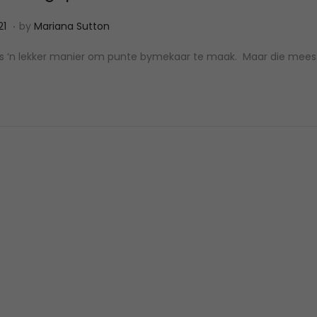
.
A
21
by
Mariana Sutton
p
is ‘n lekker manier om punte bymekaar te maak. Maar die meest
r
i
l
1
2
,
2
0
2
2