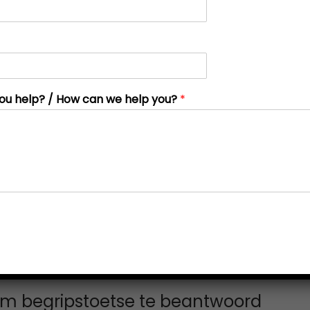
ou help? / How can we help you?
*
m begripstoetse te beantwoord