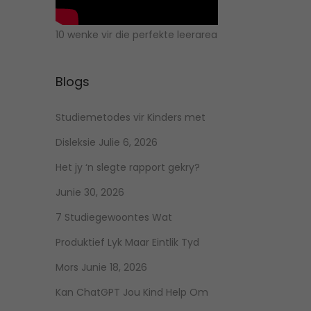
10 wenke vir die perfekte leerarea
Blogs
Studiemetodes vir Kinders met
Disleksie
Julie 6, 2026
Het jy ‘n slegte rapport gekry?
Junie 30, 2026
7 Studiegewoontes Wat
Produktief Lyk Maar Eintlik Tyd
Mors
Junie 18, 2026
Kan ChatGPT Jou Kind Help Om