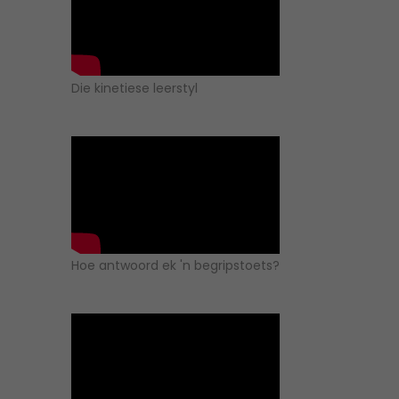
Die kinetiese leerstyl
Hoe antwoord ek 'n begripstoets?