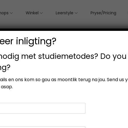
hops
Winkel
Leerstyle
Pryse/Pricing
er inligting?
 nodig met studiemetodes? Do you
ng?
etails en ons kom so gou as moontlik terug na jou. Send us 
 asap.