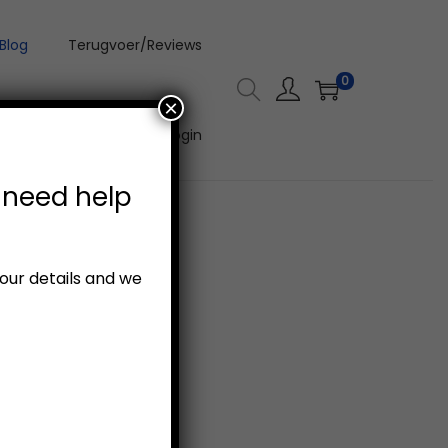
Blog
Terugvoer/Reviews
0
×
Aanlyn Video Kursus Login
 need help
your details and we