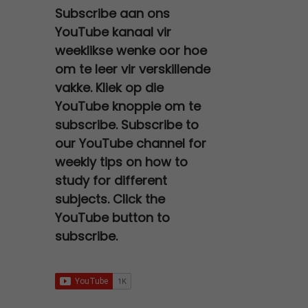
a
t
0
e
i
Subscribe aan ons
0
,
s
R
l
p
.
w
s
YouTube kanaal vir
0
0
:
2
p
r
a
:
,
0
weeklikse wenke oor hoe
R
7
r
i
s
R
0
.
om te leer vir verskillende
3
0
i
c
:
6
0
vakke. Kliek op die
0
,
c
e
R
7
.
YouTube knoppie om te
0
0
e
i
1
9
subscribe. Subscribe to
,
0
w
s
2
,
0
.
our YouTube channel for
a
:
0
0
0
weekly tips on how to
s
R
0
0
.
study for different
:
9
,
.
subjects. Click the
R
5
0
YouTube button to
2
,
0
subscribe.
5
0
.
0
0
,
.
0