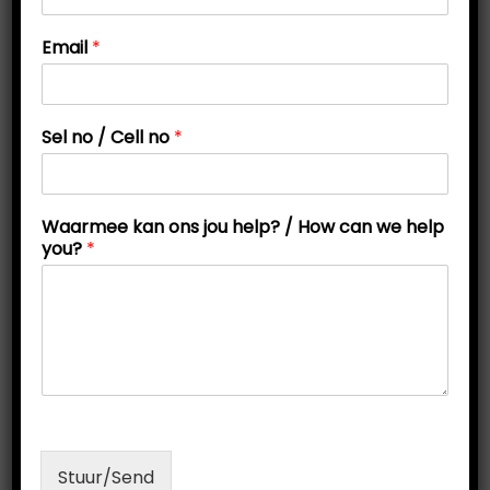
t
t
h
Email
*
i
e
l
o
p
n
?
Sel no / Cell no
*
/
k
a
n
Waarmee kan ons jou help? / How can we help
you?
*
GRATIS: Spysverteringstelsel Werkkaarte
R
0,00
DOWNLOAD
Stuur/Send