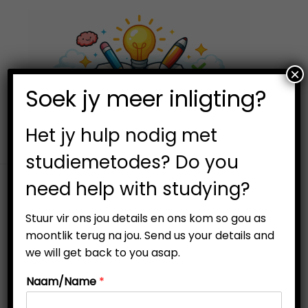
×
0
Soek jy meer inligting?
S
S
k
k
i
i
Het jy hulp nodig met
p
p
studiemetodes? Do you
t
t
need help with studying?
o
o
n
c
Stuur vir ons jou details en ons kom so gou as
a
o
moontlik terug na jou. Send us your details and
v
n
we will get back to you asap.
i
t
Naam/Name
*
g
e
a
n