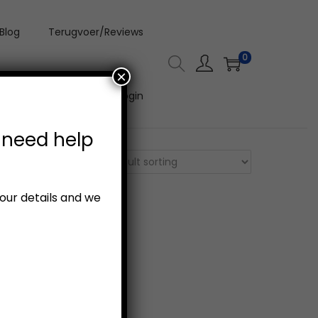
Blog
Terugvoer/Reviews
0
×
Aanlyn Video Kursus Login
 need help
your details and we