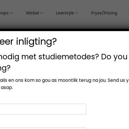
hops
Winkel
Leerstyle
Pryse/Pricing
er inligting?
 nodig met studiemetodes? Do you
ng?
esults
etails en ons kom so gou as moontlik terug na jou. Send us 
 asap.
-63%