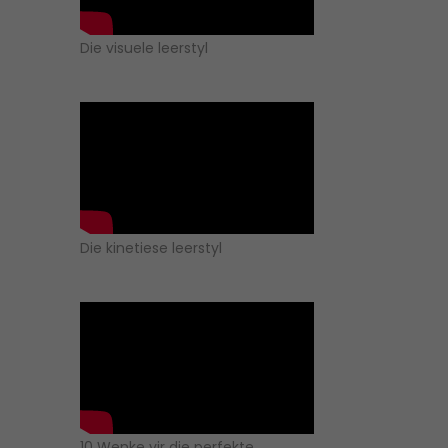
Die visuele leerstyl
Die kinetiese leerstyl
10 Wenke vir die perfekte