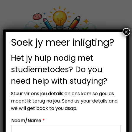
×
0
Soek jy meer inligting?
S
S
k
k
i
i
Het jy hulp nodig met
p
p
studiemetodes? Do you
t
t
need help with studying?
o
o
n
c
Stuur vir ons jou details en ons kom so gou as
a
o
moontlik terug na jou. Send us your details and
v
n
we will get back to you asap.
i
t
Naam/Name
*
g
e
a
n