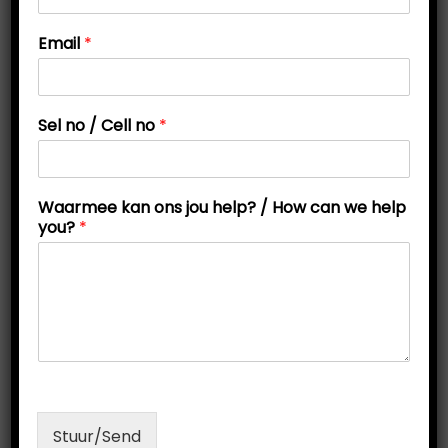
t
t
/
Email
*
i
/
W
o
a
n
a
Sel no / Cell no
*
r
m
e
e
Waarmee kan ons jou help? / How can we help
you?
*
Periodic Table Flashcards (First 20 Elements)
R
200,00
Add to cart
Stuur/Send