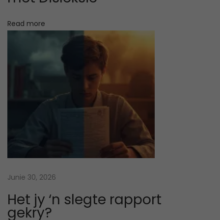
i
g
r
Read more
a
g
e
s
s
k
i
i
e
e
d
e
n
i
s
Junie 30, 2026
?
Het jy ‘n slegte rapport
N
I
gekry?
e
s