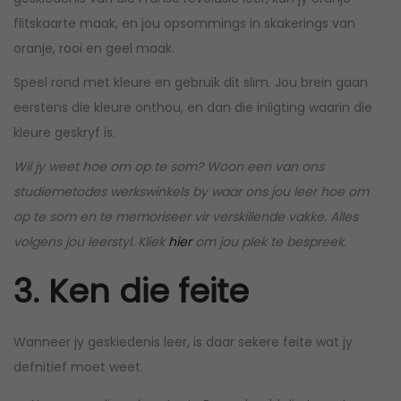
flitskaarte maak, en jou opsommings in skakerings van
oranje, rooi en geel maak.
Speel rond met kleure en gebruik dit slim. Jou brein gaan
eerstens die kleure onthou, en dan die inligting waarin die
kleure geskryf is.
Wil jy weet hoe om op te som? Woon een van ons
studiemetodes werkswinkels by waar ons jou leer hoe om
op te som en te memoriseer vir verskillende vakke. Alles
volgens jou leerstyl. Kliek
hier
om jou plek te bespreek.
3. Ken die feite
Wanneer jy geskiedenis leer, is daar sekere feite wat jy
defnitief moet weet.