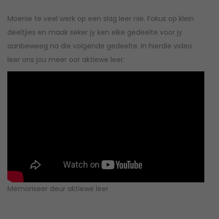
Moenie te veel werk op een slag leer nie. Fokus op klein
deeltjies en maak seker jy ken elke gedeelte voor jy
aanbeweeg na die volgende gedeelte. In hierdie video
leer ons jou meer oor aktiewe leer:
Memoriseer deur aktiewe leer