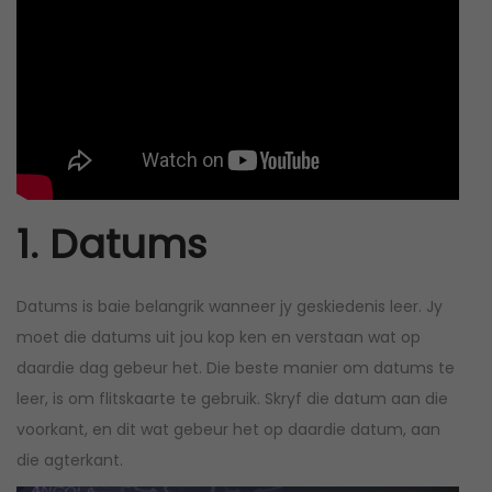
1. Datums
Datums is baie belangrik wanneer jy geskiedenis leer. Jy
moet die datums uit jou kop ken en verstaan wat op
daardie dag gebeur het. Die beste manier om datums te
leer, is om flitskaarte te gebruik. Skryf die datum aan die
voorkant, en dit wat gebeur het op daardie datum, aan
die agterkant.