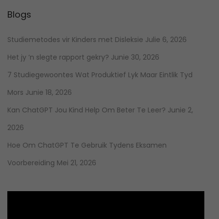
Blogs
Studiemetodes vir Kinders met Disleksie
Julie 6, 2026
Het jy ‘n slegte rapport gekry?
Junie 30, 2026
7 Studiegewoontes Wat Produktief Lyk Maar Eintlik Tyd
Mors
Junie 18, 2026
Kan ChatGPT Jou Kind Help Om Beter Te Leer?
Junie 2,
2026
Hoe Om ChatGPT Te Gebruik Tydens Eksamen
Voorbereiding
Mei 21, 2026