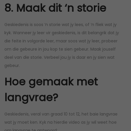
8. Maak dit ‘n storie
Geskiedenis is soos ‘n storie wat jy lees, of ‘n fliek wat jy
kyk. Wanneer jy leer vir geskiedenis, is dit belangrik dat jy
die feite in volgorde leer, maar soos wat jy leer, probeer
om die gebeure in jou kop te sien gebeur. Maak jouself
deel van die storie. Verbeel jou jy is daar en jy sien wat
gebeur.
Hoe gemaak met
langvrae?
Geskiedenis, veral van graad 10 tot 12, het baie langvrae
wat jy moet ken. Kyk na hierdie video as jy wil weet hoe
om langvrae te antwoord: