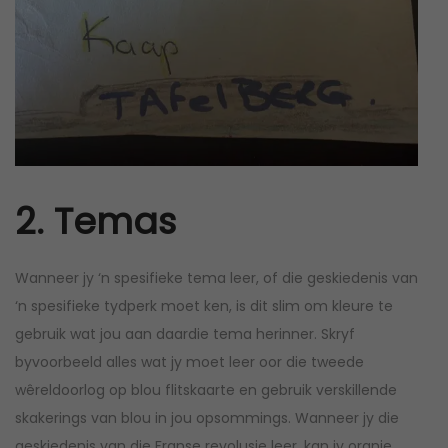
2. Temas
Wanneer jy ‘n spesifieke tema leer, of die geskiedenis van
‘n spesifieke tydperk moet ken, is dit slim om kleure te
gebruik wat jou aan daardie tema herinner. Skryf
byvoorbeeld alles wat jy moet leer oor die tweede
wêreldoorlog op blou flitskaarte en gebruik verskillende
skakerings van blou in jou opsommings. Wanneer jy die
geskiedenis van die Franse revolusie leer, kan jy oranje