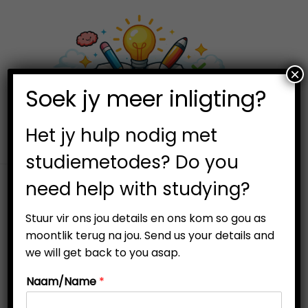
×
0
Soek jy meer inligting?
S
S
k
k
i
i
Het jy hulp nodig met
p
p
studiemetodes? Do you
t
t
need help with studying?
o
o
n
c
Stuur vir ons jou details en ons kom so gou as
a
o
moontlik terug na jou. Send us your details and
v
n
we will get back to you asap.
i
t
Naam/Name
*
g
e
a
n