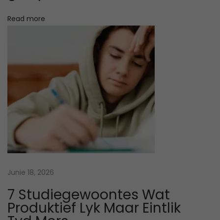
x
d
Read more
t
i
p
t
o
g
s
o
t
e
:
d
o
m
n
a
m
u
Junie 18, 2026
s
7 Studiegewoontes Wat
i
Produktief Lyk Maar Eintlik
e