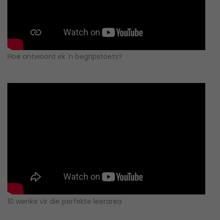
Hoe antwoord ek 'n begripstoets?
10 wenke vir die perfekte leerarea