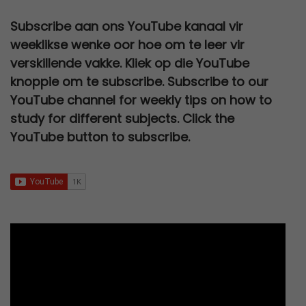
e
i
0
,
:
1
i
c
.
a
t
w
s
0
0
Subscribe aan ons YouTube kanaal vir
R
5
c
e
l
p
a
:
,
0
weeklikse wenke oor hoe om te leer vir
2
0
e
i
p
r
s
R
0
.
verskillende vakke. Kliek op die YouTube
0
,
w
s
r
i
:
2
0
knoppie om te subscribe. Subscribe to our
0
0
a
:
i
c
R
7
.
YouTube channel for weekly tips on how to
,
0
s
R
c
e
3
0
study for different subjects. Click the
0
.
:
6
e
i
0
,
YouTube button to subscribe.
0
R
7
w
s
0
0
.
1
9
a
:
,
0
2
,
s
R
0
.
0
0
:
9
0
0
0
R
5
.
,
.
2
,
0
5
0
0
0
0
.
,
.
0