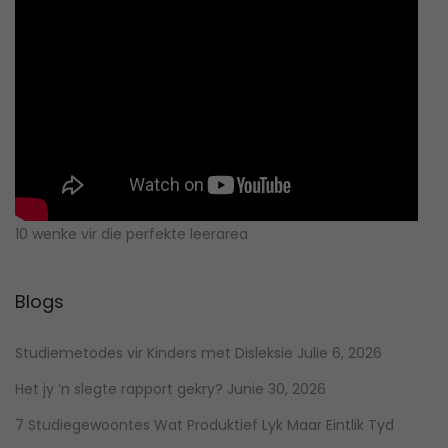
10 wenke vir die perfekte leerarea
Blogs
Studiemetodes vir Kinders met Disleksie
Julie 6, 2026
Het jy ‘n slegte rapport gekry?
Junie 30, 2026
7 Studiegewoontes Wat Produktief Lyk Maar Eintlik Tyd