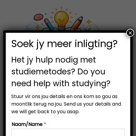
×
0
Soek jy meer inligting?
S
S
k
k
i
i
Het jy hulp nodig met
p
p
studiemetodes? Do you
t
t
need help with studying?
o
o
n
c
Stuur vir ons jou details en ons kom so gou as
a
o
moontlik terug na jou. Send us your details and
v
n
we will get back to you asap.
i
t
Naam/Name
*
g
e
a
n