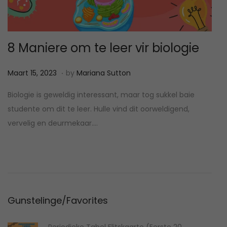
8 Maniere om te leer vir biologie
.
P
M
Maart 15, 2023
by
Mariana Sutton
o
a
Biologie is geweldig interessant, maar tog sukkel baie
s
a
studente om dit te leer. Hulle vind dit oorweldigend,
t
r
vervelig en deurmekaar….
e
t
d
1
o
5
n
,
2
Gunstelinge/Favorites
0
2
Periodieke Tabel Flitskaarte (Eerste 20