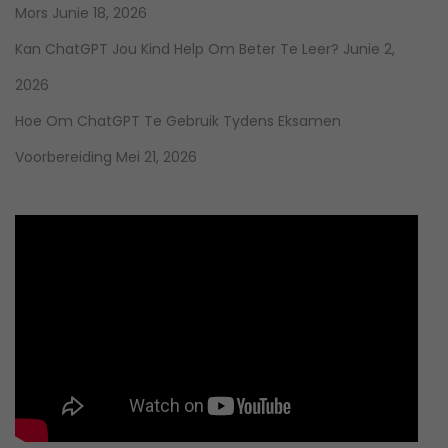
Mors
Junie 18, 2026
Kan ChatGPT Jou Kind Help Om Beter Te Leer?
Junie 2,
2026
Hoe Om ChatGPT Te Gebruik Tydens Eksamen
Voorbereiding
Mei 21, 2026