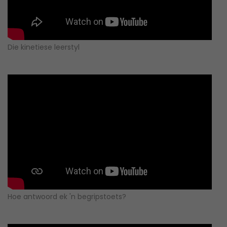
Die kinetiese leerstyl
Hoe antwoord ek 'n begripstoets?