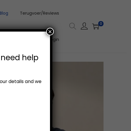
Blog
Terugvoer/Reviews
0
×
Aanlyn Video Kursus Login
 need help
your details and we