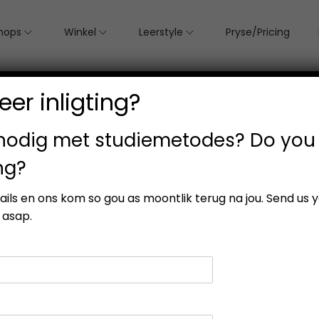
hops
Winkel
Leerstyle
Pryse/Pricing
er inligting?
 nodig met studiemetodes? Do you
ng?
etails en ons kom so gou as moontlik terug na jou. Send us 
 asap.