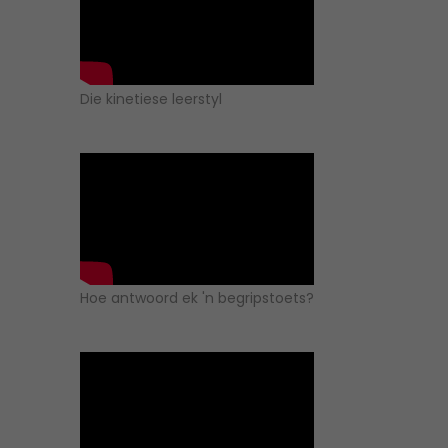
Die kinetiese leerstyl
Hoe antwoord ek 'n begripstoets?