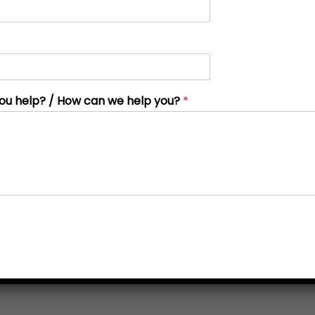
ou help? / How can we help you?
*
GPT Jou Kind Help Om Beter Te Leer?
by
Mariana Sutton
Reg Gebruik. Kunsmatige Intelligensie (KI) is besig om oral deel v