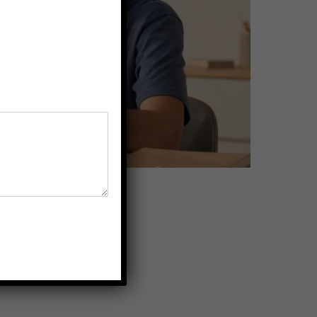
an ons lewe te word….