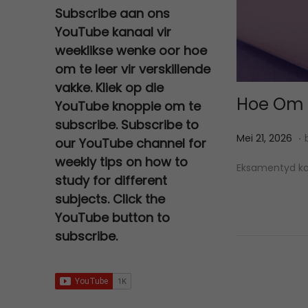
a
t
0
e
i
Subscribe aan ons
0
,
s
R
l
p
.
w
s
YouTube kanaal vir
0
0
:
2
p
r
a
:
,
0
weeklikse wenke oor hoe
R
7
r
i
s
R
0
.
om te leer vir verskillende
3
0
i
c
:
6
0
vakke. Kliek op die
0
,
c
e
Hoe Om 
R
7
.
YouTube knoppie om te
0
0
e
i
1
9
subscribe. Subscribe to
,
0
w
s
.
2
,
P
M
Mei 21, 2026
0
.
our YouTube channel for
a
:
0
0
o
e
0
weekly tips on how to
s
R
Eksamentyd kan
0
0
s
i
.
study for different
:
9
,
.
t
2
subjects. Click the
R
5
0
e
1
YouTube button to
2
,
0
d
,
subscribe.
5
0
.
o
2
0
0
n
0
,
.
0
2