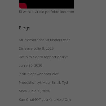
10 wenke vir die perfekte leerarea
Blogs
Studiemetodes vir Kinders met
Disleksie
Julie 6, 2026
Het jy ‘n slegte rapport gekry?
Junie 30, 2026
7 Studiegewoontes Wat
Produktief Lyk Maar Eintlik Tyd
Mors
Junie 18, 2026
Kan ChatGPT Jou Kind Help Om