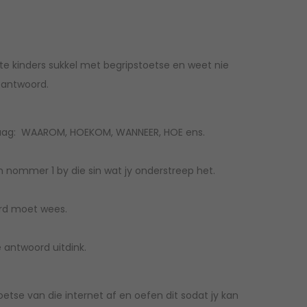
e kinders sukkel met begripstoetse en weet nie
eantwoord.
vraag: WAAROM, HOEKOM, WANNEER, HOE ens.
 ‘n nommer 1 by die sin wat jy onderstreep het.
oord moet wees.
e antwoord uitdink.
toetse van die internet af en oefen dit sodat jy kan