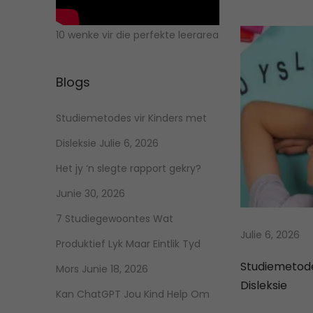
i
u
d
s
e
10 wenke vir die perfekte leerarea
k
p
:
o
V
e
Blogs
s
r
t
i
l
Studiemetodes vir Kinders met
:
e
n
Disleksie
Julie 6, 2026
n
d
Het jy ‘n slegte rapport gekry?
o
a
Junie 30, 2026
f
7 Studiegewoontes Wat
v
v
Julie 6, 2026
y
Produktief Lyk Maar Eintlik Tyd
a
i
Studiemetode
Mors
Junie 18, 2026
n
Disleksie
Kan ChatGPT Jou Kind Help Om
d
g