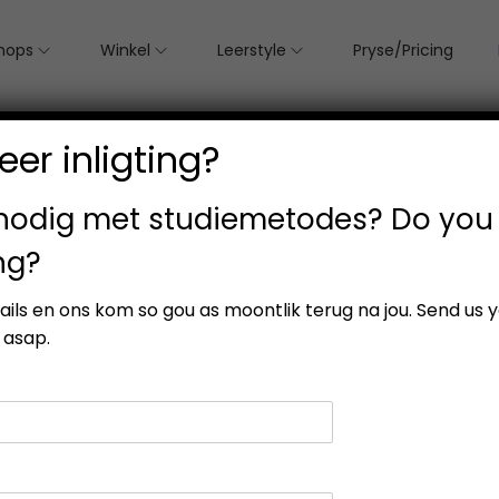
hops
Winkel
Leerstyle
Pryse/Pricing
er inligting?
 nodig met studiemetodes? Do you
ng?
etails en ons kom so gou as moontlik terug na jou. Send us 
 asap.