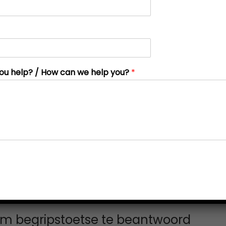
ou help? / How can we help you?
*
m begripstoetse te beantwoord