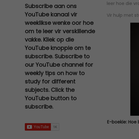
a
t
leer hoe die v
0
e
i
Subscribe aan ons
0
,
s
R
l
p
.
w
s
YouTube kanaal vir
0
0
:
2
Vir hulp met 
p
r
a
:
,
0
weeklikse wenke oor hoe
R
7
r
i
s
R
0
.
om te leer vir verskillende
3
0
i
c
:
6
0
vakke. Kliek op die
0
,
c
e
R
7
.
YouTube knoppie om te
0
0
e
i
1
9
subscribe. Subscribe to
,
0
w
s
2
,
0
.
our YouTube channel for
a
:
0
0
0
weekly tips on how to
s
R
0
0
.
study for different
:
9
,
.
subjects. Click the
R
5
0
YouTube button to
2
,
0
subscribe.
5
0
.
0
0
E-boekie: Hoe 
,
.
0