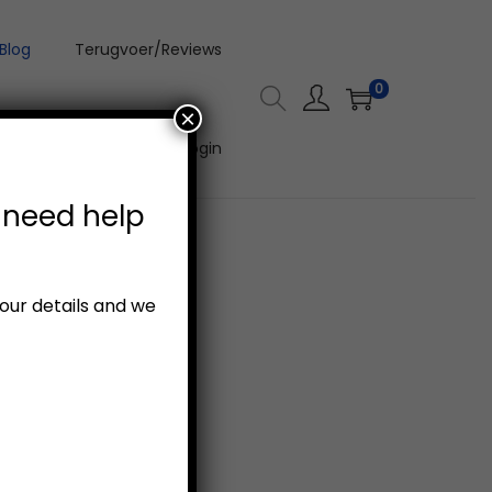
Blog
Terugvoer/Reviews
0
×
Aanlyn Video Kursus Login
 need help
your details and we