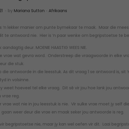
.
.
A
P
21
by
Mariana Sutton
Afrikaans
p
o
r
s
is ‘n lekker manier om punte bymekaar te maak. Maar die meest
i
t
it te antwoord nie. Hier is ‘n paar wenke om begripstoetse te b
l
e
uk aandagtig deur. MOENIE HAASTIG WEES NIE.
1
d
ie vrae wat gevra word. Onderstreep die vraagwoorde in elke 
2
i
ur die stuk.
,
n
die antwoorde in die leesstuk. As dit vraag 1 se antwoord is, sit
2
yd in volsinne.
0
jy weet hoeveel tel elke vraag. Dit sê vir jou hoe lank jou antw
2
 vrae reg.
2
 vrae wat nie in jou leesstuk is nie. Vir sulke vrae moet jy self di
is, gaan weer deur die vrae en maak seker jou antwoorde is reg.
 vir begripstoetse nie, maar jy kan wel oefen vir dit. Laai begrips