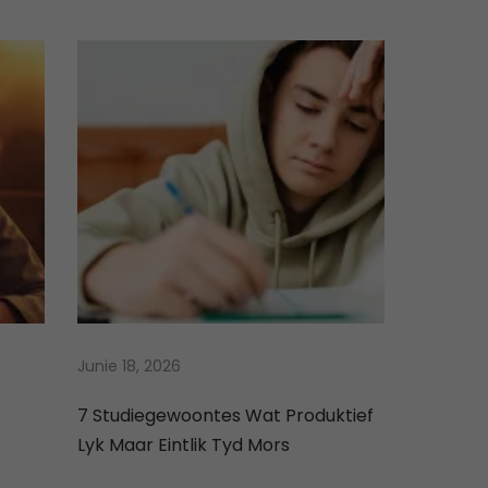
w
s
a
:
s
R
:
1
R
4
2
9
5
9
0
,
0
0
,
0
0
.
0
Junie 18, 2026
.
7 Studiegewoontes Wat Produktief
Lyk Maar Eintlik Tyd Mors