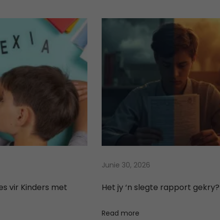
w
s
w
s
a
:
a
:
s
R
s
R
:
6
:
9
R
7
R
9
1
9
2
9
2
,
3
,
0
0
0
0
0
0
0
0
,
.
,
.
0
0
0
0
Junie 30, 2026
.
.
s vir Kinders met
Het jy ‘n slegte rapport gekry?
Read more