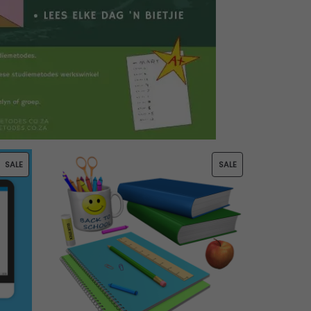
P
P
SALE
SALE
R
R
O
O
D
D
U
U
C
C
T
T
O
O